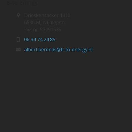
B-to-Energy
Drieskensacker 1310
6546 MJ Nijmegen
kvk nr. 57791635
06 34 74 24 85
albert.berends@b-to-energy.nl